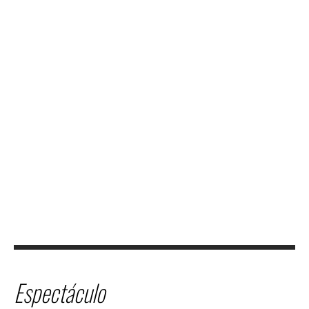
JULIO 23,
2026
DEPORTES
HOMENAJEAN A IVÁN
BARTON Y DAVID MORÁN
POR SU PARTICIPACIÓN EN
EL MUNDIAL 2026
Los árbitros salvadoreños Iván
Barton y David Morán recibieron
un homenaje en reconocimiento a
su destacada participación en la
Copa...
Espectáculo