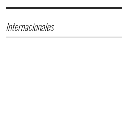
Internacionales
AGOSTO 07,
2026
INTERNACIONALES
EE. UU. BUSCA LOCALIZAR
A MIGRANTES
DEPORTADOS PARA