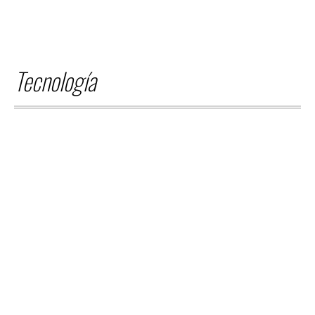
del cantante y compositor
uruguayo Gianni Pivetta,
reconocido por haber sido durante
las...
Tecnología
JUNIO 12,
2026
TECNOLOGIA
FALLA MASIVA EN
FACEBOOK E INSTAGRAM A
NIVEL MUNDIAL