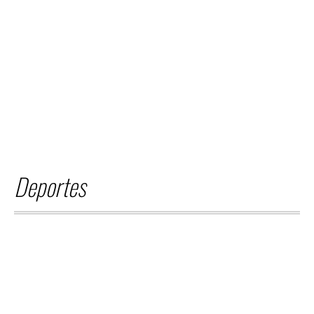
AGOSTO 06,
2026
INTERNACIONALES
AUTOBÚS CON TURISTAS
SALVADOREÑOS REPORTA
ATAQUE CON PIEDRAS EN
CARRETERA DE HONDURAS
HONDURAS. Un autobús de la
ruta 201 de Santa Ana, que
transportaba a un grupo de turistas
salvadoreños hacia Honduras,...
Deportes