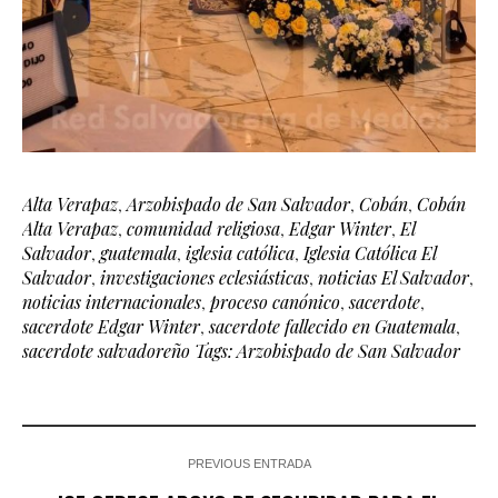
Alta Verapaz
,
Arzobispado de San Salvador
,
Cobán
,
Cobán
Alta Verapaz
,
comunidad religiosa
,
Edgar Winter
,
El
Salvador
,
guatemala
,
iglesia católica
,
Iglesia Católica El
Salvador
,
investigaciones eclesiásticas
,
noticias El Salvador
,
noticias internacionales
,
proceso canónico
,
sacerdote
,
sacerdote Edgar Winter
,
sacerdote fallecido en Guatemala
,
sacerdote salvadoreño Tags: Arzobispado de San Salvador
PREVIOUS ENTRADA