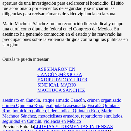
apertura de una investigación para esclarecer el homicidio. El sitio
fue acordonado por elementos de seguridad y se iniciaron las
diligencias para revisar cámaras de videovigilancia en la zona.
Mario Machuca Sánchez fue un reconocido líder sindical y ocupó
una curul como diputado federal en el Congreso de México. Su
asesinato ha generado conmoción en el estado y ha reavivado las
preocupaciones sobre la violencia dirigida contra figuras públicas en
la región.
Quizás te pueda interesar
ASESINARON EN
CANCÚN,MÉXICO A
EXDIPUTADO Y LÍDER
SINDICAL MARIO
MACHUCA SÁNCHEZ
asesinato en Cancún
,
ataque armado Cancún
,
crimen organizado
,
crimen Quintana Roo.
,
exdiputado asesinado
,
Fiscalía Quintana
Roo
,
homicidio político
,
líder sindical Quintana Roo
,
Mario
Machuca Sánchez
,
motociclistas armados
,
repartidores simulados
,
seguridad en Cancún
,
violencia en México
Previous Entrada
LLUVIAS Y TORMENTAS INTENSAS