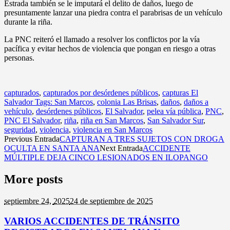
Estrada también se le imputará el delito de daños, luego de
presuntamente lanzar una piedra contra el parabrisas de un vehículo
durante la riña.
La PNC reiteró el llamado a resolver los conflictos por la vía
pacífica y evitar hechos de violencia que pongan en riesgo a otras
personas.
capturados
,
capturados por desórdenes públicos
,
capturas El
Salvador Tags: San Marcos
,
colonia Las Brisas
,
daños
,
daños a
vehículo
,
desórdenes públicos
,
El Salvador
,
pelea vía pública
,
PNC
,
PNC El Salvador
,
riña
,
riña en San Marcos
,
San Salvador Sur
,
seguridad
,
violencia
,
violencia en San Marcos
Previous Entrada
CAPTURAN A TRES SUJETOS CON DROGA
OCULTA EN SANTA ANA
Next Entrada
ACCIDENTE
MÚLTIPLE DEJA CINCO LESIONADOS EN ILOPANGO
More posts
septiembre 24,
2025
24 de septiembre de 2025
VARIOS ACCIDENTES DE TRÁNSITO