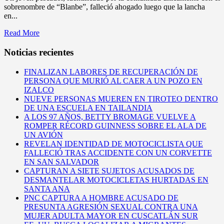
sobrenombre de “Blanbe”, falleció ahogado luego que la lancha
en...
Read More
Noticias recientes
FINALIZAN LABORES DE RECUPERACIÓN DE
PERSONA QUE MURIÓ AL CAER A UN POZO EN
IZALCO
NUEVE PERSONAS MUEREN EN TIROTEO DENTRO
DE UNA ESCUELA EN TAILANDIA
A LOS 97 AÑOS, BETTY BROMAGE VUELVE A
ROMPER RÉCORD GUINNESS SOBRE EL ALA DE
UN AVIÓN
REVELAN IDENTIDAD DE MOTOCICLISTA QUE
FALLECIÓ TRAS ACCIDENTE CON UN CORVETTE
EN SAN SALVADOR
CAPTURAN A SIETE SUJETOS ACUSADOS DE
DESMANTELAR MOTOCICLETAS HURTADAS EN
SANTA ANA
PNC CAPTURA A HOMBRE ACUSADO DE
PRESUNTA AGRESIÓN SEXUAL CONTRA UNA
MUJER ADULTA MAYOR EN CUSCATLÁN SUR