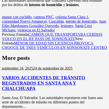
Las autoridades informaron que González Quevedo será remitido
por los delitos de
intento de homicidio
y
lesiones
.
ataque con cuchillo
,
captura PNC
,
colonia Santa Clara 1
,
comunidad Nuevo Amanecer
,
Cuscatlán
,
intento de homicidio
,
Juan
Elías Mardoqueo González Quevedo
,
lesiones
,
Santa Cruz
Michapa
,
violencia en El Salvador
Previous Entrada
CAMIÓN QUE TRANSPORTABA CERDOS
VOLCÓ EN EL BY PASS DE SONSONATE
Next
Entrada
MENOR DE EDAD SIN LICENCIA PROVOCA
CHOQUE DE TRES VEHÍCULOS EN SONSONATE CENTRO
More posts
septiembre 24,
2025
24 de septiembre de 2025
VARIOS ACCIDENTES DE TRÁNSITO
REGISTRADOS EN SANTA ANA Y
CHALCHUAPA
Santa Ana, El Salvador. Las autoridades reportaron este lunes una
serie de accidentes de tránsito en diferentes puntos del
departamento...