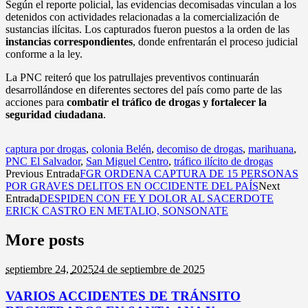
Según el reporte policial, las evidencias decomisadas vinculan a los
detenidos con actividades relacionadas a la comercialización de
sustancias ilícitas. Los capturados fueron puestos a la orden de las
instancias correspondientes
, donde enfrentarán el proceso judicial
conforme a la ley.
La PNC reiteró que los patrullajes preventivos continuarán
desarrollándose en diferentes sectores del país como parte de las
acciones para
combatir el tráfico de drogas y fortalecer la
seguridad ciudadana
.
captura por drogas
,
colonia Belén
,
decomiso de drogas
,
marihuana
,
PNC El Salvador
,
San Miguel Centro
,
tráfico ilícito de drogas
Previous Entrada
FGR ORDENA CAPTURA DE 15 PERSONAS
POR GRAVES DELITOS EN OCCIDENTE DEL PAÍS
Next
Entrada
DESPIDEN CON FE Y DOLOR AL SACERDOTE
ERICK CASTRO EN METALIO, SONSONATE
More posts
septiembre 24,
2025
24 de septiembre de 2025
VARIOS ACCIDENTES DE TRÁNSITO