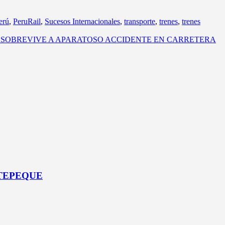
erú
,
PeruRail
,
Sucesos Internacionales
,
transporte
,
trenes
,
trenes
SOBREVIVE A APARATOSO ACCIDENTE EN CARRETERA
ATEPEQUE