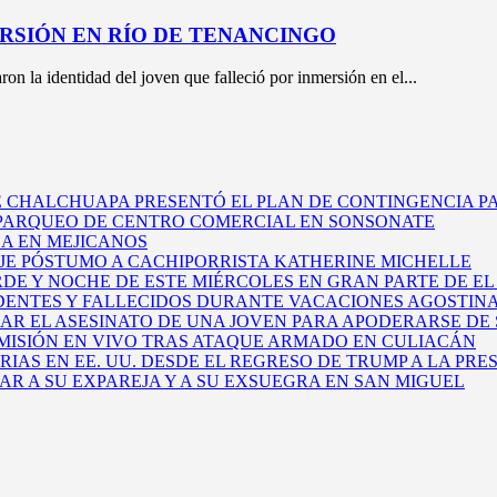
ERSIÓN EN RÍO DE TENANCINGO
n la identidad del joven que falleció por inmersión en el...
E CHALCHUAPA PRESENTÓ EL PLAN DE CONTINGENCIA PA
 PARQUEO DE CENTRO COMERCIAL EN SONSONATE
A EN MEJICANOS
E PÓSTUMO A CACHIPORRISTA KATHERINE MICHELLE
DE Y NOCHE DE ESTE MIÉRCOLES EN GRAN PARTE DE E
DENTES Y FALLECIDOS DURANTE VACACIONES AGOSTINA
EAR EL ASESINATO DE UNA JOVEN PARA APODERARSE DE 
ISIÓN EN VIVO TRAS ATAQUE ARMADO EN CULIACÁN
AS EN EE. UU. DESDE EL REGRESO DE TRUMP A LA PRE
 A SU EXPAREJA Y A SU EXSUEGRA EN SAN MIGUEL