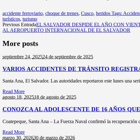
accidente ferroviario
,
choque de trenes
,
Cusco
,
heridos Tags: Acciden
turísticos
,
turismo
Previous Entrada
EL SALVADOR DESPIDE EL AÑO CON VIEN
AL AEROPUERTO INTERNACIONAL DE EL SALVADOR
More posts
septiembre 24,
2025
24 de septiembre de 2025
VARIOS ACCIDENTES DE TRÁNSITO REGISTR
Santa Ana, El Salvador. Las autoridades reportaron este lunes una seri
Read More
agosto 18,
2025
18 de agosto de 2025
CONOZCA AL ADOLESCENTE DE 16 AÑOS QU
Coatepeque, Santa Ana – La Fuerza Naval confirmó la recuperación de
Read More
marzo 30,
2026
30 de marzo de 2026