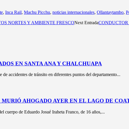
te
,
Inca Rail
,
Machu Picchu
,
noticias internacionales
,
Ollantaytambo
,
P
TOS NORTES Y AMBIENTE FRESCO
Next Entrada
CONDUCTOR 
ADOS EN SANTA ANA Y CHALCHUAPA
e de accidentes de tránsito en diferentes puntos del departamento...
E MURIÓ AHOGADO AYER EN EL LAGO DE CO
l cuerpo de Eduardo Josué Iraheta Franco, de 16 años,...