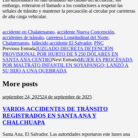
embargo, reiteraron el llamado a los conductores a respetar las
señales de tránsito y mantener la precaución al circular por carreteras
de alta carga vehicular.
accidente en Chalatenango
,
accidente Nueva Concepción
,
accidentes de tránsito
,
carretera Longitudinal del Norte
,
Chalatenango
,
fallecido accidente El Salvador
,
PNC
Previous Entrada
JUZGADO DECRETA DETENCIÓN
PROVISIONAL POR HURTO DE $ 250 DÓLARES EN
SANTA ANA CENTRO
Next Entrada
MUJER ES PROCESADA
POR MALTRATO INFANTIL EN SOYAPANGO; LANZÓ A
SU HIJO A UNA QUEBRADA
More posts
septiembre 24,
2025
24 de septiembre de 2025
VARIOS ACCIDENTES DE TRÁNSITO
REGISTRADOS EN SANTA ANA Y
CHALCHUAPA
Santa Ana, El Salvador. Las autoridades reportaron este lunes una