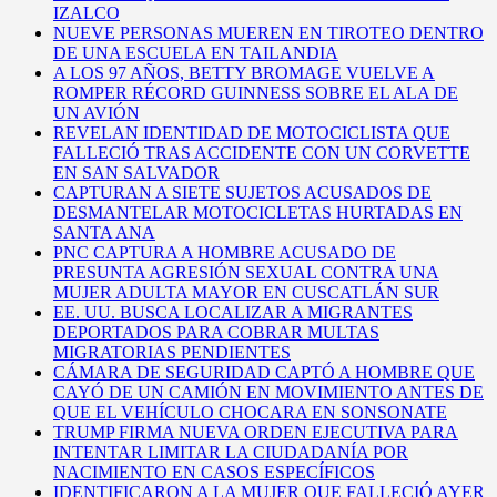
IZALCO
NUEVE PERSONAS MUEREN EN TIROTEO DENTRO
DE UNA ESCUELA EN TAILANDIA
A LOS 97 AÑOS, BETTY BROMAGE VUELVE A
ROMPER RÉCORD GUINNESS SOBRE EL ALA DE
UN AVIÓN
REVELAN IDENTIDAD DE MOTOCICLISTA QUE
FALLECIÓ TRAS ACCIDENTE CON UN CORVETTE
EN SAN SALVADOR
CAPTURAN A SIETE SUJETOS ACUSADOS DE
DESMANTELAR MOTOCICLETAS HURTADAS EN
SANTA ANA
PNC CAPTURA A HOMBRE ACUSADO DE
PRESUNTA AGRESIÓN SEXUAL CONTRA UNA
MUJER ADULTA MAYOR EN CUSCATLÁN SUR
EE. UU. BUSCA LOCALIZAR A MIGRANTES
DEPORTADOS PARA COBRAR MULTAS
MIGRATORIAS PENDIENTES
CÁMARA DE SEGURIDAD CAPTÓ A HOMBRE QUE
CAYÓ DE UN CAMIÓN EN MOVIMIENTO ANTES DE
QUE EL VEHÍCULO CHOCARA EN SONSONATE
TRUMP FIRMA NUEVA ORDEN EJECUTIVA PARA
INTENTAR LIMITAR LA CIUDADANÍA POR
NACIMIENTO EN CASOS ESPECÍFICOS
IDENTIFICARON A LA MUJER QUE FALLECIÓ AYER