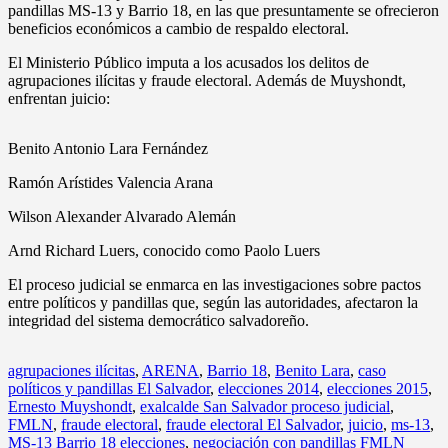
pandillas MS-13 y Barrio 18, en las que presuntamente se ofrecieron
beneficios económicos a cambio de respaldo electoral.
El Ministerio Público imputa a los acusados los delitos de
agrupaciones ilícitas y fraude electoral. Además de Muyshondt,
enfrentan juicio:
Benito Antonio Lara Fernández
Ramón Arístides Valencia Arana
Wilson Alexander Alvarado Alemán
Arnd Richard Luers, conocido como Paolo Luers
El proceso judicial se enmarca en las investigaciones sobre pactos
entre políticos y pandillas que, según las autoridades, afectaron la
integridad del sistema democrático salvadoreño.
agrupaciones ilícitas
,
ARENA
,
Barrio 18
,
Benito Lara
,
caso
políticos y pandillas El Salvador
,
elecciones 2014
,
elecciones 2015
,
Ernesto Muyshondt
,
exalcalde San Salvador proceso judicial
,
FMLN
,
fraude electoral
,
fraude electoral El Salvador
,
juicio
,
ms-13
,
MS-13 Barrio 18 elecciones
,
negociación con pandillas FMLN