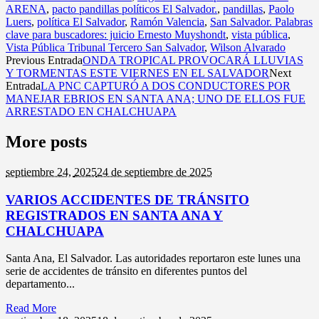
ARENA
,
pacto pandillas políticos El Salvador.
,
pandillas
,
Paolo
Luers
,
política El Salvador
,
Ramón Valencia
,
San Salvador. Palabras
clave para buscadores: juicio Ernesto Muyshondt
,
vista pública
,
Vista Pública Tribunal Tercero San Salvador
,
Wilson Alvarado
Previous Entrada
ONDA TROPICAL PROVOCARÁ LLUVIAS
Y TORMENTAS ESTE VIERNES EN EL SALVADOR
Next
Entrada
LA PNC CAPTURÓ A DOS CONDUCTORES POR
MANEJAR EBRIOS EN SANTA ANA; UNO DE ELLOS FUE
ARRESTADO EN CHALCHUAPA
More posts
septiembre 24,
2025
24 de septiembre de 2025
VARIOS ACCIDENTES DE TRÁNSITO
REGISTRADOS EN SANTA ANA Y
CHALCHUAPA
Santa Ana, El Salvador. Las autoridades reportaron este lunes una
serie de accidentes de tránsito en diferentes puntos del
departamento...
Read More