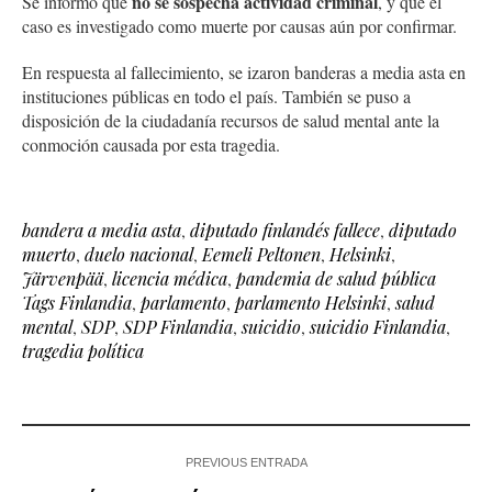
no se sospecha actividad criminal
Se informó que
, y que el
caso es investigado como muerte por causas aún por confirmar.
En respuesta al fallecimiento, se izaron banderas a media asta en
instituciones públicas en todo el país. También se puso a
disposición de la ciudadanía recursos de salud mental ante la
conmoción causada por esta tragedia.
bandera a media asta
,
diputado finlandés fallece
,
diputado
muerto
,
duelo nacional
,
Eemeli Peltonen
,
Helsinki
,
Järvenpää
,
licencia médica
,
pandemia de salud pública
Tags Finlandia
,
parlamento
,
parlamento Helsinki
,
salud
mental
,
SDP
,
SDP Finlandia
,
suicidio
,
suicidio Finlandia
,
tragedia política
PREVIOUS ENTRADA