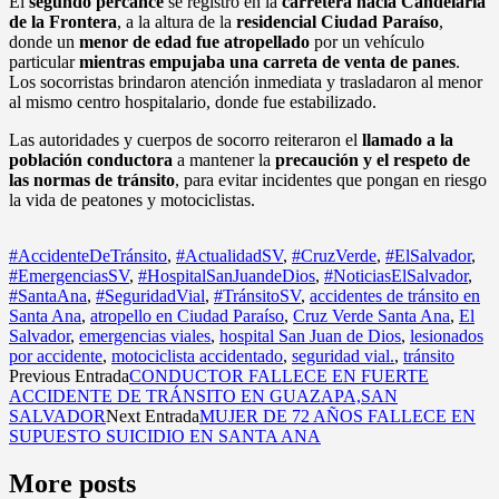
El
segundo percance
se registró en la
carretera hacia Candelaria
de la Frontera
, a la altura de la
residencial Ciudad Paraíso
,
donde un
menor de edad fue atropellado
por un vehículo
particular
mientras empujaba una carreta de venta de panes
.
Los socorristas brindaron atención inmediata y trasladaron al menor
al mismo centro hospitalario, donde fue estabilizado.
Las autoridades y cuerpos de socorro reiteraron el
llamado a la
población conductora
a mantener la
precaución y el respeto de
las normas de tránsito
, para evitar incidentes que pongan en riesgo
la vida de peatones y motociclistas.
#AccidenteDeTránsito
,
#ActualidadSV
,
#CruzVerde
,
#ElSalvador
,
#EmergenciasSV
,
#HospitalSanJuandeDios
,
#NoticiasElSalvador
,
#SantaAna
,
#SeguridadVial
,
#TránsitoSV
,
accidentes de tránsito en
Santa Ana
,
atropello en Ciudad Paraíso
,
Cruz Verde Santa Ana
,
El
Salvador
,
emergencias viales
,
hospital San Juan de Dios
,
lesionados
por accidente
,
motociclista accidentado
,
seguridad vial.
,
tránsito
Previous Entrada
CONDUCTOR FALLECE EN FUERTE
ACCIDENTE DE TRÁNSITO EN GUAZAPA,SAN
SALVADOR
Next Entrada
MUJER DE 72 AÑOS FALLECE EN
SUPUESTO SUICIDIO EN SANTA ANA
More posts