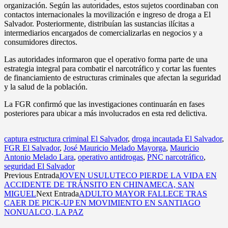
organización. Según las autoridades, estos sujetos coordinaban con
contactos internacionales la movilización e ingreso de droga a El
Salvador. Posteriormente, distribuían las sustancias ilícitas a
intermediarios encargados de comercializarlas en negocios y a
consumidores directos.
Las autoridades informaron que el operativo forma parte de una
estrategia integral para combatir el narcotráfico y cortar las fuentes
de financiamiento de estructuras criminales que afectan la seguridad
y la salud de la población.
La FGR confirmó que las investigaciones continuarán en fases
posteriores para ubicar a más involucrados en esta red delictiva.
captura estructura criminal El Salvador
,
droga incautada El Salvador
,
FGR El Salvador
,
José Mauricio Melado Mayorga
,
Mauricio
Antonio Melado Lara
,
operativo antidrogas
,
PNC narcotráfico
,
seguridad El Salvador
Previous Entrada
JOVEN USULUTECO PIERDE LA VIDA EN
ACCIDENTE DE TRÁNSITO EN CHINAMECA, SAN
MIGUEL
Next Entrada
ADULTO MAYOR FALLECE TRAS
CAER DE PICK-UP EN MOVIMIENTO EN SANTIAGO
NONUALCO, LA PAZ