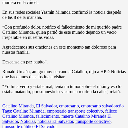
muriera en la cárcel.
En sus redes sociales Yasmín Miranda confirmó la noticia después
de las 8 de la mañana.
“Con profundo dolor, notifico el fallecimiento de mi querido padre
Catalino Miranda, quien partió de este mundo dejando un vacío
irreparable en nuestras vidas.
Agradecemos sus oraciones en este momento tan doloroso para
nuestra familia.
Descansa en paz papito”.
Ronald Umaña, amigo muy cercano a Catalino, dijo a HPD Noticias
que hace unos días los fue a visitar.
“Yo fui a verlo y estaba mal, tenía un tumor sobre el riñón y eso lo
estaba matando, por supuesto lo sacaron a morir a la calle”, relató.
Catalino Miranda
,
El Salvador
,
empresario
,
empresario salvadoreño
Tags: Catalino Miranda
,
empresario transporte colectivo
,
fallece
Catalino Miranda
,
fallecimiento
,
muerte Catalino Miranda El
Salvador
,
Noticias
,
noticias El Salvador
,
transporte colectivo
,
transporte público El Salvador