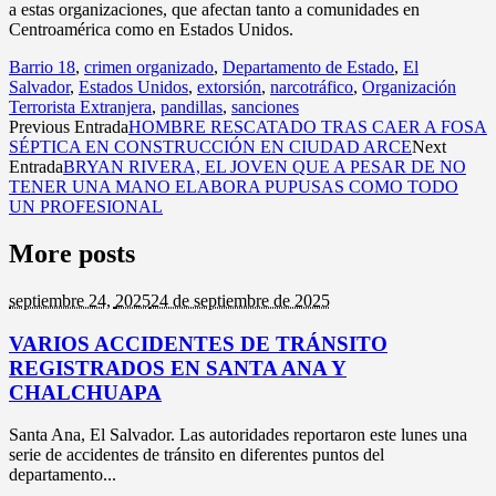
a estas organizaciones, que afectan tanto a comunidades en
Centroamérica como en Estados Unidos.
Barrio 18
,
crimen organizado
,
Departamento de Estado
,
El
Salvador
,
Estados Unidos
,
extorsión
,
narcotráfico
,
Organización
Terrorista Extranjera
,
pandillas
,
sanciones
Previous Entrada
HOMBRE RESCATADO TRAS CAER A FOSA
SÉPTICA EN CONSTRUCCIÓN EN CIUDAD ARCE
Next
Entrada
BRYAN RIVERA, EL JOVEN QUE A PESAR DE NO
TENER UNA MANO ELABORA PUPUSAS COMO TODO
UN PROFESIONAL
More posts
septiembre 24,
2025
24 de septiembre de 2025
VARIOS ACCIDENTES DE TRÁNSITO
REGISTRADOS EN SANTA ANA Y
CHALCHUAPA
Santa Ana, El Salvador. Las autoridades reportaron este lunes una
serie de accidentes de tránsito en diferentes puntos del
departamento...