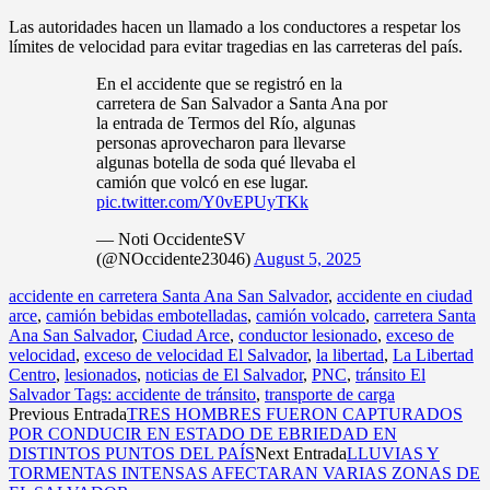
Las autoridades hacen un llamado a los conductores a respetar los
límites de velocidad para evitar tragedias en las carreteras del país.
En el accidente que se registró en la
carretera de San Salvador a Santa Ana por
la entrada de Termos del Río, algunas
personas aprovecharon para llevarse
algunas botella de soda qué llevaba el
camión que volcó en ese lugar.
pic.twitter.com/Y0vEPUyTKk
— Noti OccidenteSV
(@NOccidente23046)
August 5, 2025
accidente en carretera Santa Ana San Salvador
,
accidente en ciudad
arce
,
camión bebidas embotelladas
,
camión volcado
,
carretera Santa
Ana San Salvador
,
Ciudad Arce
,
conductor lesionado
,
exceso de
velocidad
,
exceso de velocidad El Salvador
,
la libertad
,
La Libertad
Centro
,
lesionados
,
noticias de El Salvador
,
PNC
,
tránsito El
Salvador Tags: accidente de tránsito
,
transporte de carga
Previous Entrada
TRES HOMBRES FUERON CAPTURADOS
POR CONDUCIR EN ESTADO DE EBRIEDAD EN
DISTINTOS PUNTOS DEL PAÍS
Next Entrada
LLUVIAS Y
TORMENTAS INTENSAS AFECTARAN VARIAS ZONAS DE