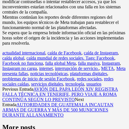
modificar contraseñas o intentar restablecer accesos, ya que los
inconvenientes estarían relacionados con una falla en los sistemas
centrales de la compañía.
Mientras continúan los reportes desde diferentes regiones del
mundo, los equipos técnicos de Meta trabajan para restablecer el
funcionamiento normal de las plataformas afectadas.
Se espera que la empresa brinde información oficial en las próximas
horas sobre el origen de la incidencia y las acciones implementadas
para resolverla.
actualidad internacional
,
caída de Facebook
,
caída de Instagram
,
caída global
,
caída mundial de redes sociales. Tags: Facebook
,
Facebook no funciona
,
falla global Meta
,
falla masiva
,
Instagram
,
Instagram no carga
,
internet
,
interrupción de servicio.
,
META
,
Meta
presenta fallas
,
noticias tecnológicas
,
plataformas digitales
,
problemas de inicio de sesión Facebook
,
redes sociales
,
redes
sociales caídas
,
servicios digitales
,
tecnología
,
usuarios
Previous Entrada
AVIÓN DEL PAPA LEÓN XIV REGISTRA
FALLA TÉCNICA EN TENERIFE, PERO VIAJE A ROMA
CONTINÚA SEGÚN LO PREVISTO
Next
Entrada
AUTORIDADES DE GUATEMALA INCAUTAN
ARMAS DE GUERRA Y MÁS DE 500 MUNICIONES
DURANTE ALLANAMIENTO
More posts