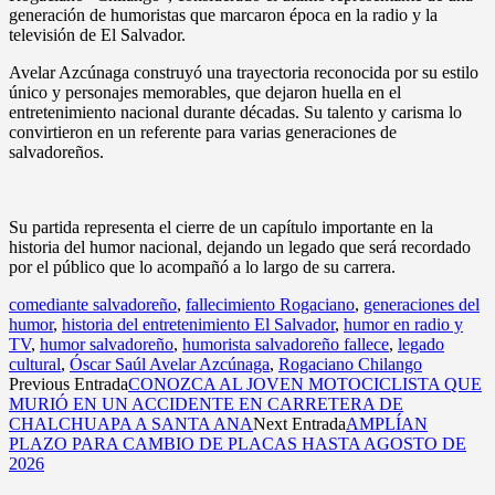
generación de humoristas que marcaron época en la radio y la
televisión de El Salvador.
Avelar Azcúnaga construyó una trayectoria reconocida por su estilo
único y personajes memorables, que dejaron huella en el
entretenimiento nacional durante décadas. Su talento y carisma lo
convirtieron en un referente para varias generaciones de
salvadoreños.
Su partida representa el cierre de un capítulo importante en la
historia del humor nacional, dejando un legado que será recordado
por el público que lo acompañó a lo largo de su carrera.
comediante salvadoreño
,
fallecimiento Rogaciano
,
generaciones del
humor
,
historia del entretenimiento El Salvador
,
humor en radio y
TV
,
humor salvadoreño
,
humorista salvadoreño fallece
,
legado
cultural
,
Óscar Saúl Avelar Azcúnaga
,
Rogaciano Chilango
Previous Entrada
CONOZCA AL JOVEN MOTOCICLISTA QUE
MURIÓ EN UN ACCIDENTE EN CARRETERA DE
CHALCHUAPA A SANTA ANA
Next Entrada
AMPLÍAN
PLAZO PARA CAMBIO DE PLACAS HASTA AGOSTO DE
2026