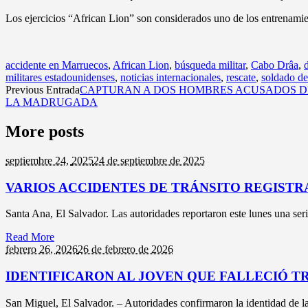
Los ejercicios “African Lion” son considerados uno de los entrenamien
accidente en Marruecos
,
African Lion
,
búsqueda militar
,
Cabo Drâa
,
militares estadounidenses
,
noticias internacionales
,
rescate
,
soldado de
Previous Entrada
CAPTURAN A DOS HOMBRES ACUSADOS DE
LA MADRUGADA
More posts
septiembre 24,
2025
24 de septiembre de 2025
VARIOS ACCIDENTES DE TRÁNSITO REGISTR
Santa Ana, El Salvador. Las autoridades reportaron este lunes una seri
Read More
febrero 26,
2026
26 de febrero de 2026
IDENTIFICARON AL JOVEN QUE FALLECIÓ T
San Miguel, El Salvador. – Autoridades confirmaron la identidad de la