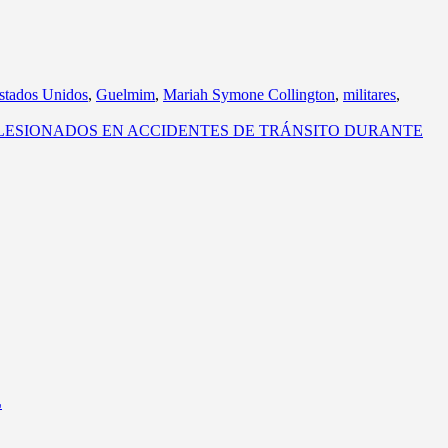
stados Unidos
,
Guelmim
,
Mariah Symone Collington
,
militares
,
LESIONADOS EN ACCIDENTES DE TRÁNSITO DURANTE
L