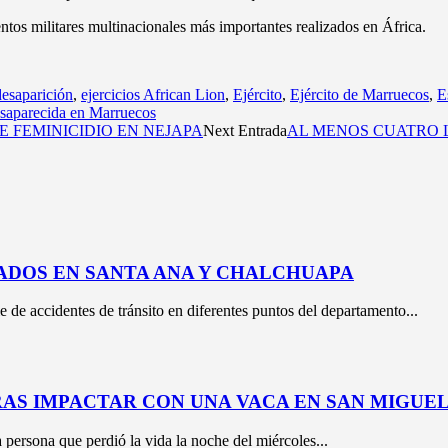
tos militares multinacionales más importantes realizados en África.
desaparición
,
ejercicios African Lion
,
Ejército
,
Ejército de Marruecos
,
E
saparecida en Marruecos
 FEMINICIDIO EN NEJAPA
Next Entrada
AL MENOS CUATRO 
ADOS EN SANTA ANA Y CHALCHUAPA
e de accidentes de tránsito en diferentes puntos del departamento...
RAS IMPACTAR CON UNA VACA EN SAN MIGUE
 persona que perdió la vida la noche del miércoles...