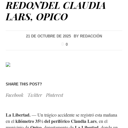
REDONDEL CLAUDIA
LARS, OPICO
21 DE OCTUBRE DE 2025
BY
REDACCIÓN
0
SHARE THIS POST?
Facebook
Twitter
Pinterest
La Libertad.
— Un trágico accidente se registró esta mañana
kilómetro 35½ del periférico Claudia Lars
en el
, en el
Opico
La Libertad
municipio de
, departamento de
, donde un