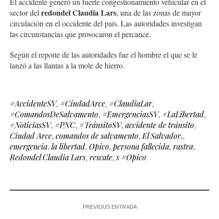
El accidente generó un fuerte congestionamiento vehicular en el
redondel Claudia Lars
sector del
, una de las zonas de mayor
circulación en el occidente del país. Las autoridades investigan
las circunstancias que provocaron el percance.
Según el reporte de las autoridades fue el hombre el que se le
lanzó a las llantas a la mole de hierro.
#AccidenteSV
,
#CiudadArce
,
#ClaudiaLar
,
#ComandosDeSalvamento
,
#EmergenciasSV
,
#LaLibertad
,
#NoticiasSV
,
#PNC
,
#TránsitoSV
,
accidente de tránsito
,
Ciudad Arce
,
comandos de salvamento
,
El Salvador.
,
emergencia
,
la libertad
,
Opico
,
persona fallecida
,
rastra
,
Redondel Claudia Lars
,
rescate
,
s #Opico
PREVIOUS ENTRADA