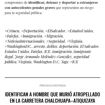
identificar, detener y deportar a extranjeros
compromiso de
con antecedentes penales graves
que representen un riesgo
para la seguridad pública.
#Crimen
,
#Deportación
,
#ElSalvador
,
#EstadosUnidos
,
#Fairfax
,
#Inmigración
,
#Migración
,
#NoticiasInternacionales
,
#Seguridad
,
#Virginia
,
#WashingtonDC.
,
arresto
,
delitos
,
deportación
,
El Salvador
,
Estados Unidos
,
Fairfax
,
ICE
,
inmigración
,
inmigrante
ilegal
,
Jorge Armando Meléndez-González
,
seguridad
pública
,
Virginia
,
Washington D.C. Tags: #ICE
PREVIOUS ENTRADA
IDENTIFICAN A HOMBRE QUE MURIÓ ATROPELLADO
EN LA CARRETERA CHALCHUAPA–ATIQUIZAYA