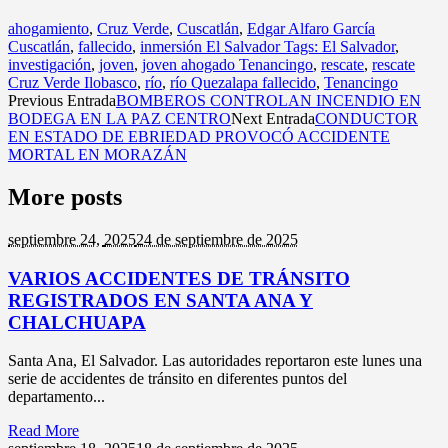
ahogamiento
,
Cruz Verde
,
Cuscatlán
,
Edgar Alfaro García
Cuscatlán
,
fallecido
,
inmersión El Salvador Tags: El Salvador
,
investigación
,
joven
,
joven ahogado Tenancingo
,
rescate
,
rescate
Cruz Verde Ilobasco
,
río
,
río Quezalapa fallecido
,
Tenancingo
Previous Entrada
BOMBEROS CONTROLAN INCENDIO EN
BODEGA EN LA PAZ CENTRO
Next Entrada
CONDUCTOR
EN ESTADO DE EBRIEDAD PROVOCÓ ACCIDENTE
MORTAL EN MORAZÁN
More posts
septiembre 24,
2025
24 de septiembre de 2025
VARIOS ACCIDENTES DE TRÁNSITO
REGISTRADOS EN SANTA ANA Y
CHALCHUAPA
Santa Ana, El Salvador. Las autoridades reportaron este lunes una
serie de accidentes de tránsito en diferentes puntos del
departamento...
Read More