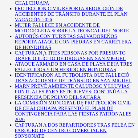
CHALCHUAPA
PROTECCIÓN CIVIL REPORTA REDUCCIÓN DE
ACCIDENTES DE TRÁNSITO DURANTE EL PLAN
VACACIÓN 2026
MUJER FALLECE EN ACCIDENTE DE
MOTOCICLETA SOBRE LA TRONCAL DEL NORTE
AUTOBÚS CON TURISTAS SALVADOREÑOS
REPORTA ATAQUE CON PIEDRAS EN CARRETERA
DE HONDURAS
CAPTURAN A TRES PERSONAS POR PRESUNTO
TRÁFICO ILÍCITO DE DROGAS EN SAN MIGUEL
ATAQUE ARMADO EN CASA DE PLAYA DEJA TRES
FALLECIDOS Y UN HERIDO EN HONDURAS
IDENTIFICARON AL FUTBOLISTA QUE FALLECIÓ
TRAS ACCIDENTE DE TRÁNSITO EN SAN MIGUEL
MARN PREVÉ AMBIENTE CALUROSO Y LLUVIAS
PUNTUALES PARA ESTE JUEVES; CONTINÚA LA
PRESENCIA DE POLVO DEL SAHARA
LA COMISIÓN MUNICIPAL DE PROTECCIÓN CIVIL
DE CHALCHUAPA PRESENTÓ EL PLAN DE
CONTINGENCIA PARA LAS FIESTAS PATRONALES
2026
CAPTURAN A DOS REPARTIDORES TRAS PELEA EN
PARQUEO DE CENTRO COMERCIAL EN
SONSONATE