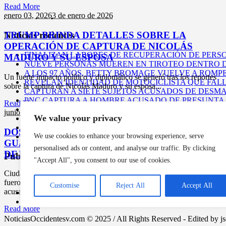
Read More
enero 03,
2026
3 de enero de 2026
TRUMP BRINDA DETALLES SOBRE LA
Noticias recientes
OPERACIÓN DE CAPTURA DE NICOLÁS
FINALIZAN LABORES DE RECUPERACIÓN DE PERSO
MADURO Y SU ESPOSA
NUEVE PERSONAS MUEREN EN TIROTEO DENTRO D
A LOS 97 AÑOS, BETTY BROMAGE VUELVE A ROMP
Un fuerte impacto político y diplomático se generó tras los reportes
REVELAN IDENTIDAD DE MOTOCICLISTA QUE FAL
sobre la captura de Nicolás Maduro y su esposa...
CAPTURAN A SIETE SUJETOS ACUSADOS DE DES
PNC CAPTURA A HOMBRE ACUSADO DE PRESUNTA
Read More
EE. UU. BUSCA LOCALIZAR A MIGRANTES DEPOR
junio 11,
2025
11 de junio de 2025
We value your privacy
CÁMARA DE SEGURIDAD CAPTÓ A HOMBRE QUE CA
TRUMP FIRMA NUEVA ORDEN EJECUTIVA PARA INT
DOS SALVADOREÑAS CAPTURADAS EN
IDENTIFICARON A LA MUJER QUE FALLECIÓ AYER
We use cookies to enhance your browsing experience, serve
GUATEMALA TRAS ATAQUE ARMADO QUE
personalised ads or content, and analyse our traffic. By clicking
DEJÓ DOS MUERTOS
Publicidad
"Accept All", you consent to our use of cookies.
Ciudad de Guatemala – Dos mujeres de nacionalidad salvadoreña
fueron capturadas por la Policía Nacional Civil (PNC) de Guatemala,
Customise
Reject All
Accept All
acusadas...
Política de privacidad
Aviso legal
Read More
NoticiasOccidentesv.com © 2025 / All Rights Reserved - Edited by j