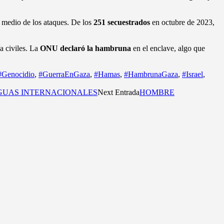
n medio de los ataques. De los
251 secuestrados
en octubre de 2023,
a civiles. La
ONU declaró la hambruna
en el enclave, algo que
#Genocidio
,
#GuerraEnGaza
,
#Hamas
,
#HambrunaGaza
,
#Israel
,
GUAS INTERNACIONALES
Next Entrada
HOMBRE