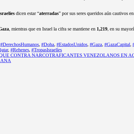
sraelíes
dicen estar “
aterradas
” por sus seres queridos aún cautivos e
 Gaza
, mientras que en Israel la cifra se mantiene en
1,219
, en su mayorí
,
#DerechosHumanos
,
#Doha
,
#EstadosUnidos
,
#Gaza
,
#GazaCapital
,
atar
,
#Rehenes
,
#TropasIsraelíes
AQUE CONTRA NARCOTRAFICANTES VENEZOLANOS EN A
 ANA