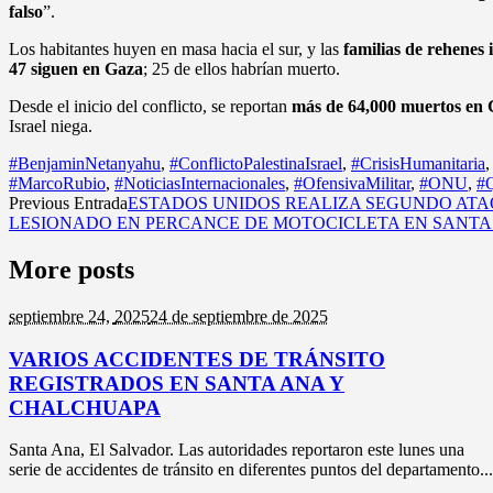
falso
”.
Los habitantes huyen en masa hacia el sur, y las
familias de rehenes i
47 siguen en Gaza
; 25 de ellos habrían muerto.
Desde el inicio del conflicto, se reportan
más de 64,000 muertos en
Israel niega.
#BenjaminNetanyahu
,
#ConflictoPalestinaIsrael
,
#CrisisHumanitaria
#MarcoRubio
,
#NoticiasInternacionales
,
#OfensivaMilitar
,
#ONU
,
#Q
Previous Entrada
ESTADOS UNIDOS REALIZA SEGUNDO AT
LESIONADO EN PERCANCE DE MOTOCICLETA EN SANTA
More posts
septiembre 24,
2025
24 de septiembre de 2025
VARIOS ACCIDENTES DE TRÁNSITO
REGISTRADOS EN SANTA ANA Y
CHALCHUAPA
Santa Ana, El Salvador. Las autoridades reportaron este lunes una
serie de accidentes de tránsito en diferentes puntos del departamento...