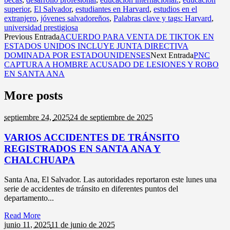
superior
,
El Salvador
,
estudiantes en Harvard
,
estudios en el
extranjero
,
jóvenes salvadoreños
,
Palabras clave y tags: Harvard
,
universidad prestigiosa
Previous Entrada
ACUERDO PARA VENTA DE TIKTOK EN
ESTADOS UNIDOS INCLUYE JUNTA DIRECTIVA
DOMINADA POR ESTADOUNIDENSES
Next Entrada
PNC
CAPTURA A HOMBRE ACUSADO DE LESIONES Y ROBO
EN SANTA ANA
More posts
septiembre 24,
2025
24 de septiembre de 2025
VARIOS ACCIDENTES DE TRÁNSITO
REGISTRADOS EN SANTA ANA Y
CHALCHUAPA
Santa Ana, El Salvador. Las autoridades reportaron este lunes una
serie de accidentes de tránsito en diferentes puntos del
departamento...
Read More
junio 11,
2025
11 de junio de 2025