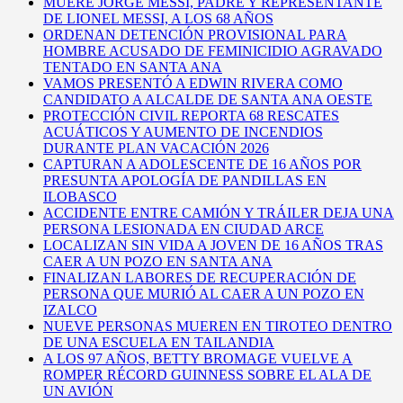
MUERE JORGE MESSI, PADRE Y REPRESENTANTE
DE LIONEL MESSI, A LOS 68 AÑOS
ORDENAN DETENCIÓN PROVISIONAL PARA
HOMBRE ACUSADO DE FEMINICIDIO AGRAVADO
TENTADO EN SANTA ANA
VAMOS PRESENTÓ A EDWIN RIVERA COMO
CANDIDATO A ALCALDE DE SANTA ANA OESTE
PROTECCIÓN CIVIL REPORTA 68 RESCATES
ACUÁTICOS Y AUMENTO DE INCENDIOS
DURANTE PLAN VACACIÓN 2026
CAPTURAN A ADOLESCENTE DE 16 AÑOS POR
PRESUNTA APOLOGÍA DE PANDILLAS EN
ILOBASCO
ACCIDENTE ENTRE CAMIÓN Y TRÁILER DEJA UNA
PERSONA LESIONADA EN CIUDAD ARCE
LOCALIZAN SIN VIDA A JOVEN DE 16 AÑOS TRAS
CAER A UN POZO EN SANTA ANA
FINALIZAN LABORES DE RECUPERACIÓN DE
PERSONA QUE MURIÓ AL CAER A UN POZO EN
IZALCO
NUEVE PERSONAS MUEREN EN TIROTEO DENTRO
DE UNA ESCUELA EN TAILANDIA
A LOS 97 AÑOS, BETTY BROMAGE VUELVE A
ROMPER RÉCORD GUINNESS SOBRE EL ALA DE
UN AVIÓN