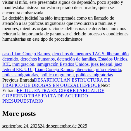
visitar al niño, este presentaba signos de depresión, poco apetito y
manifestaba tristeza por estar separado de su madre, quien se
encuentra embarazada.
La decisión judicial ha sido interpretada como un llamado de
atención a las políticas migratorias que involucran a familias y
menores, mientras organizaciones defensoras de derechos humanos
reiteran la importancia de garantizar el debido proceso y condiciones
humanitarias en este tipo de procedimientos.
caso Liam Conejo Ramos
,
derechos de menores TAGS: liberan niño
detenido
,
derechos humanos
,
detención de familias
,
Estados Unidos
,
ICE
,
inmigración
,
inmigración Estados Unidos
,
juez federal
,
juez
federal EE. UU.
,
Liam Conejo Ramos
,
liberación
,
niño detenido
,
noticias migratorias
,
política migratoria
,
políticas migratorias
Previous Entrada
DESARTICULAN ESTRUCTURA DE
TRÁFICO DE DROGAS EN QUEZALTEPEQUE
Next
Entrada
EE. UU. ENTRA EN CIERRE PARCIAL DE
GOBIERNO TRAS FALTA DE ACUERDO
PRESUPUESTARIO
More posts
septiembre 24,
2025
24 de septiembre de 2025