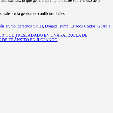
manifestantes, lo que generó un amplio debate sobre el uso de la
atales en la gestión de conflictos civiles.
ión Trump
,
derechos civiles
,
Donald Trump
,
Estados Unidos
,
Guardia
OR; FUE TRESLADADO EN UNA PATRULLA DE
 DE TRÁNSITO EN ILOPANGO