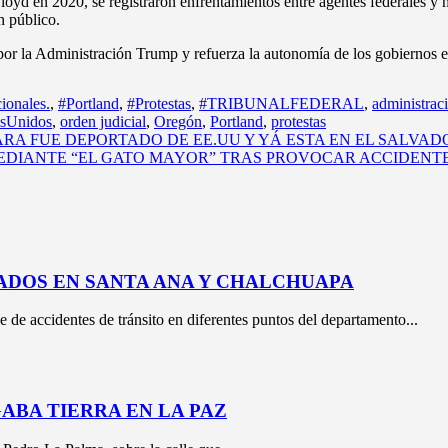
Floyd en 2020, se registraron enfrentamientos entre agentes federales y 
n público.
por la Administración Trump y refuerza la autonomía de los gobiernos est
ionales.
,
#Portland
,
#Protestas
,
#TRIBUNALFEDERAL
,
administrac
osUnidos
,
orden judicial
,
Oregón
,
Portland
,
protestas
A FUE DEPORTADO DE EE.UU Y YÁ ESTA EN EL SALVAD
EDIANTE “EL GATO MAYOR” TRAS PROVOCAR ACCIDENTE
ADOS EN SANTA ANA Y CHALCHUAPA
e de accidentes de tránsito en diferentes puntos del departamento...
BA TIERRA EN LA PAZ