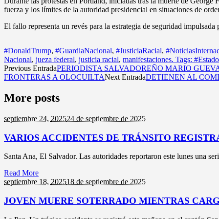
Durante las protestas en Portland, iniciadas tras la muerte de George 
fuerza y los límites de la autoridad presidencial en situaciones de orde
El fallo representa un revés para la estrategia de seguridad impulsada 
#DonaldTrump
,
#GuardiaNacional
,
#JusticiaRacial
,
#NoticiasInternac
Nacional
,
jueza federal
,
justicia racial
,
manifestaciones. Tags: #Estad
Previous Entrada
PERIODISTA SALVADOREÑO MARIO GUEVAR
FRONTERAS A OLOCUILTA
Next Entrada
DETIENEN AL COM
More posts
septiembre 24,
2025
24 de septiembre de 2025
VARIOS ACCIDENTES DE TRÁNSITO REGISTR
Santa Ana, El Salvador. Las autoridades reportaron este lunes una seri
Read More
septiembre 18,
2025
18 de septiembre de 2025
JOVEN MUERE SOTERRADO MIENTRAS CARGA