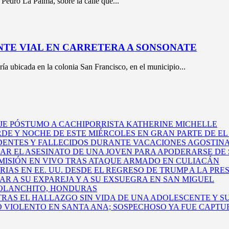
 Pedro La Palma, sobre la calle que...
NTE VIAL EN CARRETERA A SONSONATE
a ubicada en la colonia San Francisco, en el municipio...
E PÓSTUMO A CACHIPORRISTA KATHERINE MICHELLE
DE Y NOCHE DE ESTE MIÉRCOLES EN GRAN PARTE DE E
DENTES Y FALLECIDOS DURANTE VACACIONES AGOSTINA
EAR EL ASESINATO DE UNA JOVEN PARA APODERARSE DE 
ISIÓN EN VIVO TRAS ATAQUE ARMADO EN CULIACÁN
AS EN EE. UU. DESDE EL REGRESO DE TRUMP A LA PRE
 A SU EXPAREJA Y A SU EXSUEGRA EN SAN MIGUEL
 OLANCHITO, HONDURAS
AS EL HALLAZGO SIN VIDA DE UNA ADOLESCENTE Y S
O VIOLENTO EN SANTA ANA; SOSPECHOSO YA FUE CAPT