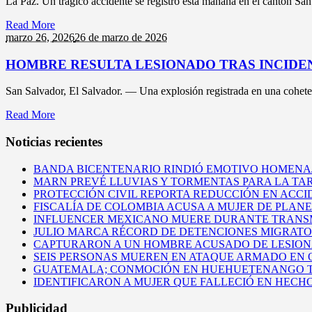
La Paz. Un trágico accidente se registró esta mañana en el cantón San
Read More
marzo 26,
2026
26 de marzo de 2026
HOMBRE RESULTA LESIONADO TRAS INCIDE
San Salvador, El Salvador. — Una explosión registrada en una coheterí
Read More
Noticias recientes
BANDA BICENTENARIO RINDIÓ EMOTIVO HOMENAJ
MARN PREVÉ LLUVIAS Y TORMENTAS PARA LA TAR
PROTECCIÓN CIVIL REPORTA REDUCCIÓN EN ACCI
FISCALÍA DE COLOMBIA ACUSA A MUJER DE PLAN
INFLUENCER MEXICANO MUERE DURANTE TRANSM
JULIO MARCA RÉCORD DE DETENCIONES MIGRATORI
CAPTURARON A UN HOMBRE ACUSADO DE LESIONAR
SEIS PERSONAS MUEREN EN ATAQUE ARMADO EN
GUATEMALA; CONMOCIÓN EN HUEHUETENANGO TR
IDENTIFICARON A MUJER QUE FALLECIÓ EN HECH
Publicidad