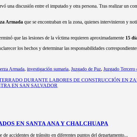
rvó una discusión entre el imputado y otra persona. Tras realizar un co
rza Armada
que se encontraban en la zona, quienes intervinieron y noti
erminó que las lesiones de la víctima requieren aproximadamente
15 dí
esclarecer los hechos y determinar las responsabilidades correspondiente
erza Armada
,
investigación sumaria
,
Juzgado de Paz
,
Juzgado Tercero 
OTERRADO DURANTE LABORES DE CONSTRUCCIÓN EN Z
STRA EN SAN SALVADOR
ADOS EN SANTA ANA Y CHALCHUAPA
e de accidentes de tránsito en diferentes puntos del departamento...