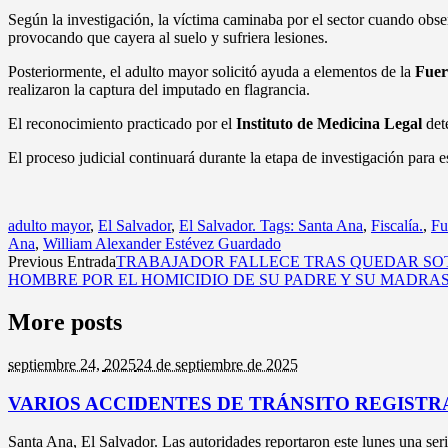
Según la investigación, la víctima caminaba por el sector cuando obse
provocando que cayera al suelo y sufriera lesiones.
Posteriormente, el adulto mayor solicitó ayuda a elementos de la
Fue
realizaron la captura del imputado en flagrancia.
El reconocimiento practicado por el
Instituto de Medicina Legal
det
El proceso judicial continuará durante la etapa de investigación para 
adulto mayor
,
El Salvador
,
El Salvador. Tags: Santa Ana
,
Fiscalía.
,
Fu
Ana
,
William Alexander Estévez Guardado
Previous Entrada
TRABAJADOR FALLECE TRAS QUEDAR S
HOMBRE POR EL HOMICIDIO DE SU PADRE Y SU MADRA
More posts
septiembre 24,
2025
24 de septiembre de 2025
VARIOS ACCIDENTES DE TRÁNSITO REGISTR
Santa Ana, El Salvador. Las autoridades reportaron este lunes una seri