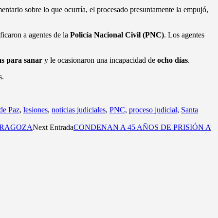
mentario sobre lo que ocurría, el procesado presuntamente la empujó,
ficaron a agentes de la
Policía Nacional Civil (PNC)
. Los agentes
as para sanar
y le ocasionaron una incapacidad de
ocho días
.
s.
de Paz
,
lesiones
,
noticias judiciales
,
PNC
,
proceso judicial
,
Santa
ARAGOZA
Next Entrada
CONDENAN A 45 AÑOS DE PRISIÓN A