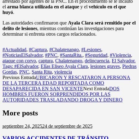
arrestado por agentes de la PNC. En el procedimiento se le incautó
el
arma blanca utilizada en el ataque
y el
vehículo en el que
huyó
.
Las autoridades confirmaron que
Ayala Clara será remitido por el
delito de lesiones
, mientras continúan las investigaciones para
determinar si enfrenta otros cargos relacionados.
#Actualidad
,
#Captura
,
#Chalatenango
,
#Lesiones
,
#NoticiasElSalvador
,
#PNC
,
#SantaRita.
,
#Seguridad
,
#Violencia
,
ataque con corvo
,
captura
,
Chalatenango
,
delincuencia
,
El Salvador.
Tags: #ElSalvador
,
Elías Eliseo Ayala Clara
,
lesiones graves
,
Piedras
Gordas
,
PNC
,
Santa Rita
,
violencia
Previous Entrada
UBICARON Y RESCATARON A PERSONA
DE LA TERCERA EDAD REPORTADA COMO
DESAPARECIDA EN SAN VICENTE
Next Entrada
DOS
HOMBRES FUERON SORPRENDIDOS POR LAS
AUTORIDADES TRASLADANDO DROGA Y DINERO
More posts
septiembre 24,
2025
24 de septiembre de 2025
VARIOS ACCIDENTES DE TRÁNSITO