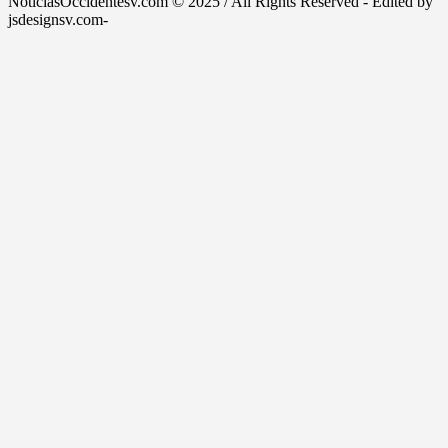
NoticiasOccidentesv.com © 2025 / All Rights Reserved - Edited by
jsdesignsv.com-