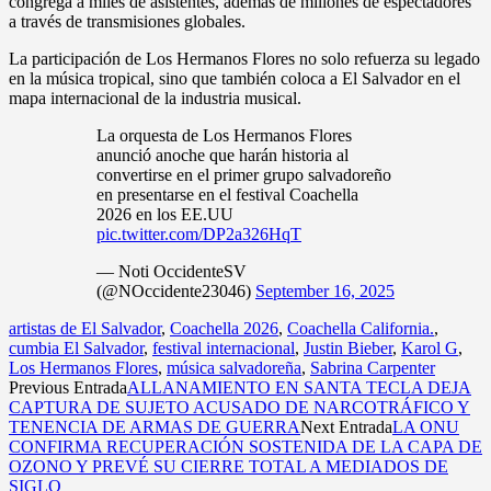
congrega a miles de asistentes, además de millones de espectadores
a través de transmisiones globales.
La participación de Los Hermanos Flores no solo refuerza su legado
en la música tropical, sino que también coloca a El Salvador en el
mapa internacional de la industria musical.
La orquesta de Los Hermanos Flores
anunció anoche que harán historia al
convertirse en el primer grupo salvadoreño
en presentarse en el festival Coachella
2026 en los EE.UU
pic.twitter.com/DP2a326HqT
— Noti OccidenteSV
(@NOccidente23046)
September 16, 2025
artistas de El Salvador
,
Coachella 2026
,
Coachella California.
,
cumbia El Salvador
,
festival internacional
,
Justin Bieber
,
Karol G
,
Los Hermanos Flores
,
música salvadoreña
,
Sabrina Carpenter
Previous Entrada
ALLANAMIENTO EN SANTA TECLA DEJA
CAPTURA DE SUJETO ACUSADO DE NARCOTRÁFICO Y
TENENCIA DE ARMAS DE GUERRA
Next Entrada
LA ONU
CONFIRMA RECUPERACIÓN SOSTENIDA DE LA CAPA DE
OZONO Y PREVÉ SU CIERRE TOTAL A MEDIADOS DE
SIGLO