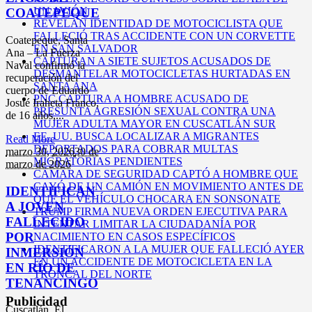
UN AVIÓN
COATEPEQUE
REVELAN IDENTIDAD DE MOTOCICLISTA QUE
FALLECIÓ TRAS ACCIDENTE CON UN CORVETTE
Coatepeque, Santa
EN SAN SALVADOR
Ana – La Fuerza
CAPTURAN A SIETE SUJETOS ACUSADOS DE
Naval confirmó la
DESMANTELAR MOTOCICLETAS HURTADAS EN
recuperación del
SANTA ANA
cuerpo de Eduardo
PNC CAPTURA A HOMBRE ACUSADO DE
Josué Iraheta Franco,
PRESUNTA AGRESIÓN SEXUAL CONTRA UNA
de 16 años,...
MUJER ADULTA MAYOR EN CUSCATLÁN SUR
EE. UU. BUSCA LOCALIZAR A MIGRANTES
Read More
DEPORTADOS PARA COBRAR MULTAS
marzo 30,
2026
30 de
MIGRATORIAS PENDIENTES
marzo de 2026
CÁMARA DE SEGURIDAD CAPTÓ A HOMBRE QUE
CAYÓ DE UN CAMIÓN EN MOVIMIENTO ANTES DE
IDENTIFICAN
QUE EL VEHÍCULO CHOCARA EN SONSONATE
A JOVEN
TRUMP FIRMA NUEVA ORDEN EJECUTIVA PARA
FALLECIDO
INTENTAR LIMITAR LA CIUDADANÍA POR
POR
NACIMIENTO EN CASOS ESPECÍFICOS
IDENTIFICARON A LA MUJER QUE FALLECIÓ AYER
INMERSIÓN
EN UN ACCIDENTE DE MOTOCICLETA EN LA
EN RÍO DE
TRONCAL DEL NORTE
TENANCINGO
Publicidad
Cuscatlán, El