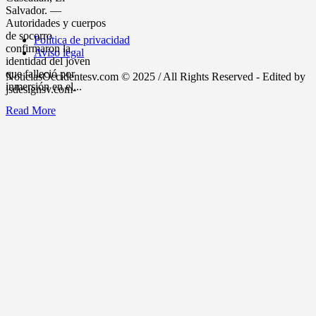
Salvador. —
Autoridades y cuerpos
de socorro
Política de privacidad
confirmaron la
Aviso legal
identidad del joven
que falleció por
NoticiasOccidentesv.com © 2025 / All Rights Reserved - Edited by
inmersión en el...
jsdesignsv.com-
Read More