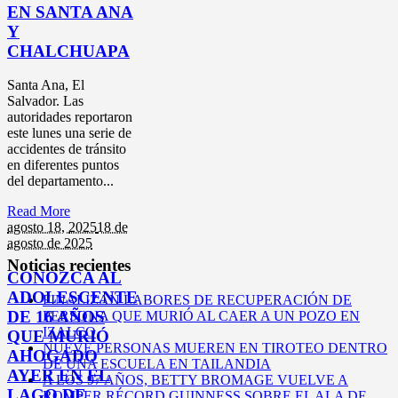
EN SANTA ANA
Y
CHALCHUAPA
Santa Ana, El
Salvador. Las
autoridades reportaron
este lunes una serie de
accidentes de tránsito
en diferentes puntos
del departamento...
Read More
agosto 18,
2025
18 de
agosto de 2025
Noticias recientes
CONOZCA AL
ADOLESCENTE
FINALIZAN LABORES DE RECUPERACIÓN DE
DE 16 AÑOS
PERSONA QUE MURIÓ AL CAER A UN POZO EN
IZALCO
QUE MURIÓ
NUEVE PERSONAS MUEREN EN TIROTEO DENTRO
AHOGADO
DE UNA ESCUELA EN TAILANDIA
AYER EN EL
A LOS 97 AÑOS, BETTY BROMAGE VUELVE A
LAGO DE
ROMPER RÉCORD GUINNESS SOBRE EL ALA DE