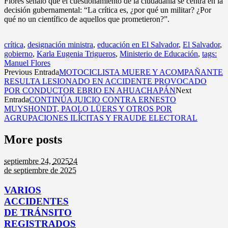
Flores señaló que el cuestionamiento de la ciudadanía se centra en la
decisión gubernamental: “La crítica es, ¿por qué un militar? ¿Por
qué no un científico de aquellos que prometieron?”.
crítica
,
designación ministra
,
educación en El Salvador
,
El Salvador
,
gobierno
,
Karla Eugenia Trigueros
,
Ministerio de Educación
,
tags:
Manuel Flores
Previous Entrada
MOTOCICLISTA MUERE Y ACOMPAÑANTE
RESULTA LESIONADO EN ACCIDENTE PROVOCADO
POR CONDUCTOR EBRIO EN AHUACHAPÁN
Next
Entrada
CONTINÚA JUICIO CONTRA ERNESTO
MUYSHONDT, PAOLO LÜERS Y OTROS POR
AGRUPACIONES ILÍCITAS Y FRAUDE ELECTORAL
More posts
septiembre 24,
2025
24
de septiembre de 2025
VARIOS
ACCIDENTES
DE TRÁNSITO
REGISTRADOS