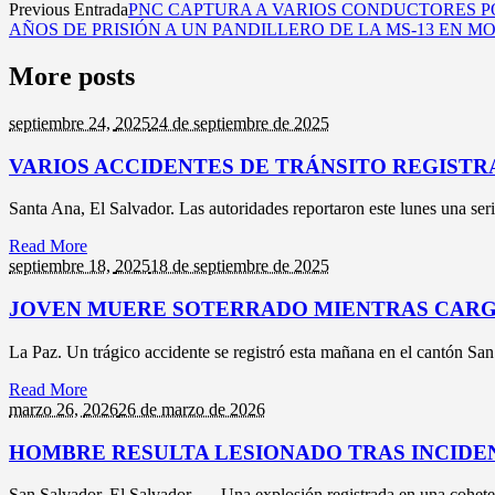
Previous Entrada
PNC CAPTURA A VARIOS CONDUCTORES PO
AÑOS DE PRISIÓN A UN PANDILLERO DE LA MS-13 EN 
More posts
septiembre 24,
2025
24 de septiembre de 2025
VARIOS ACCIDENTES DE TRÁNSITO REGISTR
Santa Ana, El Salvador. Las autoridades reportaron este lunes una seri
Read More
septiembre 18,
2025
18 de septiembre de 2025
JOVEN MUERE SOTERRADO MIENTRAS CARGA
La Paz. Un trágico accidente se registró esta mañana en el cantón San
Read More
marzo 26,
2026
26 de marzo de 2026
HOMBRE RESULTA LESIONADO TRAS INCIDE
San Salvador, El Salvador. — Una explosión registrada en una coheterí