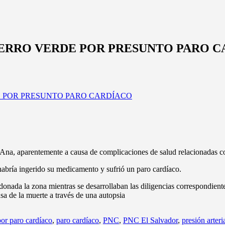
CERRO VERDE POR PRESUNTO PARO 
Ana, aparentemente a causa de complicaciones de salud relacionadas con
abría ingerido su medicamento y sufrió un paro cardíaco.
onada la zona mientras se desarrollaban las diligencias correspondient
usa de la muerte a través de una autopsia
or paro cardíaco
,
paro cardíaco
,
PNC
,
PNC El Salvador
,
presión arteri