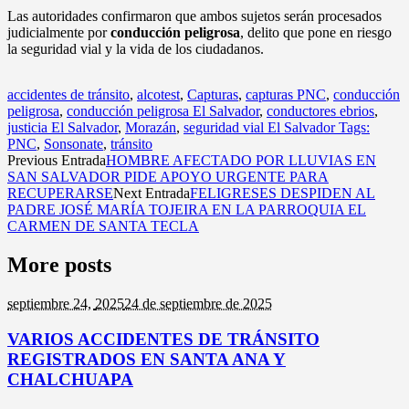
Las autoridades confirmaron que ambos sujetos serán procesados
judicialmente por
conducción peligrosa
, delito que pone en riesgo
la seguridad vial y la vida de los ciudadanos.
accidentes de tránsito
,
alcotest
,
Capturas
,
capturas PNC
,
conducción
peligrosa
,
conducción peligrosa El Salvador
,
conductores ebrios
,
justicia El Salvador
,
Morazán
,
seguridad vial El Salvador Tags:
PNC
,
Sonsonate
,
tránsito
Previous Entrada
HOMBRE AFECTADO POR LLUVIAS EN
SAN SALVADOR PIDE APOYO URGENTE PARA
RECUPERARSE
Next Entrada
FELIGRESES DESPIDEN AL
PADRE JOSÉ MARÍA TOJEIRA EN LA PARROQUIA EL
CARMEN DE SANTA TECLA
More posts
septiembre 24,
2025
24 de septiembre de 2025
VARIOS ACCIDENTES DE TRÁNSITO
REGISTRADOS EN SANTA ANA Y
CHALCHUAPA