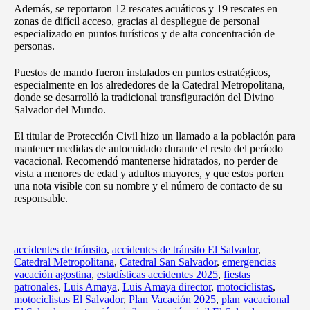
Además, se reportaron 12 rescates acuáticos y 19 rescates en
zonas de difícil acceso, gracias al despliegue de personal
especializado en puntos turísticos y de alta concentración de
personas.
Puestos de mando fueron instalados en puntos estratégicos,
especialmente en los alrededores de la Catedral Metropolitana,
donde se desarrolló la tradicional transfiguración del Divino
Salvador del Mundo.
El titular de Protección Civil hizo un llamado a la población para
mantener medidas de autocuidado durante el resto del período
vacacional. Recomendó mantenerse hidratados, no perder de
vista a menores de edad y adultos mayores, y que estos porten
una nota visible con su nombre y el número de contacto de su
responsable.
accidentes de tránsito
,
accidentes de tránsito El Salvador
,
Catedral Metropolitana
,
Catedral San Salvador
,
emergencias
vacación agostina
,
estadísticas accidentes 2025
,
fiestas
patronales
,
Luis Amaya
,
Luis Amaya director
,
motociclistas
,
motociclistas El Salvador
,
Plan Vacación 2025
,
plan vacacional