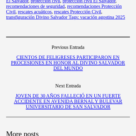
El Salvador
,
protección civil
,
protección civil El Salvador
,
recomendaciones de seguridad
,
recomendaciones Protección
Civil
,
rescates acuáticos
,
rescates Protección Civil
,
transfiguración Divino Salvador Tags: vacación agostina 2025
Previous Entrada
CIENTOS DE FELIGRESES PARTICIPARON EN
PROCESIONES EN HONOR AL DIVINO SALVADOR
DEL MUNDO
Next Entrada
JOVEN DE 30 AÑOS FALLECIÓ EN UN FUERTE
ACCIDENTE EN AVENIDA BERNAL Y BULEVAR
UNIVERSITARIO DE SAN SALVADOR
More posts