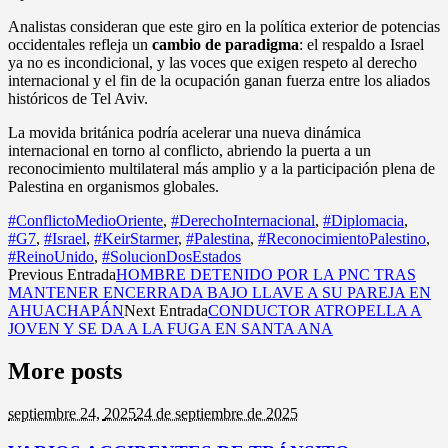
Analistas consideran que este giro en la política exterior de potencias
occidentales refleja un
cambio de paradigma
: el respaldo a Israel
ya no es incondicional, y las voces que exigen respeto al derecho
internacional y el fin de la ocupación ganan fuerza entre los aliados
históricos de Tel Aviv.
La movida británica podría acelerar una nueva dinámica
internacional en torno al conflicto, abriendo la puerta a un
reconocimiento multilateral más amplio y a la participación plena de
Palestina en organismos globales.
#ConflictoMedioOriente
,
#DerechoInternacional
,
#Diplomacia
,
#G7
,
#Israel
,
#KeirStarmer
,
#Palestina
,
#ReconocimientoPalestino
,
#ReinoUnido
,
#SolucionDosEstados
Previous Entrada
HOMBRE DETENIDO POR LA PNC TRAS
MANTENER ENCERRADA BAJO LLAVE A SU PAREJA EN
AHUACHAPÁN
Next Entrada
CONDUCTOR ATROPELLA A
JOVEN Y SE DA A LA FUGA EN SANTA ANA
More posts
septiembre 24,
2025
24 de septiembre de 2025