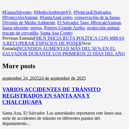
#FaunaSilvestre
,
#MedioAmbienteSV
,
#NoticiasElSalvador
,
#ProtecciónAnimal
,
#SantaAnaCentro
,
conservación de la fauna
,
División de Medio Ambiente
,
El Salvador Tags: #RescateAnimal
,
fauna silvestre
,
perros
,
Potrero Grande Arriba
,
protección animal
,
rescate de cervatillo
,
Santa Ana Centro
Previous Entrada
FMLN INICIA RUTA POLÍTICA CON MIRAS
A RECUPERAR ESPACIOS DE PODER
Next
Entrada
INCENDIOS AUMENTAN MÁS DEL 50 % EN EL
SALVADOR DURANTE LOS PRIMEROS 22 DÍAS DEL AÑO
More posts
septiembre 24,
2025
24 de septiembre de 2025
VARIOS ACCIDENTES DE TRÁNSITO
REGISTRADOS EN SANTA ANA Y
CHALCHUAPA
Santa Ana, El Salvador. Las autoridades reportaron este lunes una
serie de accidentes de tránsito en diferentes puntos del
departamento...