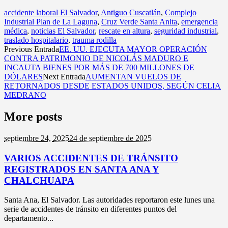
accidente laboral El Salvador
,
Antiguo Cuscatlán
,
Complejo
Industrial Plan de La Laguna
,
Cruz Verde Santa Anita
,
emergencia
médica
,
noticias El Salvador
,
rescate en altura
,
seguridad industrial
,
traslado hospitalario
,
trauma rodilla
Previous Entrada
EE. UU. EJECUTA MAYOR OPERACIÓN
CONTRA PATRIMONIO DE NICOLÁS MADURO E
INCAUTA BIENES POR MÁS DE 700 MILLONES DE
DÓLARES
Next Entrada
AUMENTAN VUELOS DE
RETORNADOS DESDE ESTADOS UNIDOS, SEGÚN CELIA
MEDRANO
More posts
septiembre 24,
2025
24 de septiembre de 2025
VARIOS ACCIDENTES DE TRÁNSITO
REGISTRADOS EN SANTA ANA Y
CHALCHUAPA
Santa Ana, El Salvador. Las autoridades reportaron este lunes una
serie de accidentes de tránsito en diferentes puntos del
departamento...