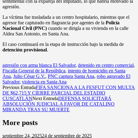
sentimental con la expareja del imputado, lo que habría motivado la
agresión.
La víctima fue trasladada a un centro hospitalario, mientras que el
agresor fue capturado en flagrancia por agentes de la
Policía
Nacional Civil (PNC)
cuando se dirigía a su vivienda en la calle
Aldea San Antonio, en Santa Ana.
El caso continuará en la etapa de instrucción bajo la medida de
detención provisional
.
agresión con arma blanca El Salvador
,
detenido en centro comercial
,
Fiscalía General de la República
,
intento de homicidio en Santa
Ana
,
Julio César G.V.
,
PNC captura Santa Ana
,
robo agravado El
Salvador
,
violencia en Santa Ana
Previous Entrada
FIFA SANCIONA A LA FESFUT CON MULTA
DE $62,715 Y CIERRE PARCIAL DEL ESTADIO
CUSCATLÁN
Next Entrada
DEFENSA SOLICITARÁ
ABSOLUCIÓN JUDICIAL A FAVOR DE CATALINO
MIRANDA TRAS SU MUERTE
More posts
septiembre 24,
2025
24 de septiembre de 2025