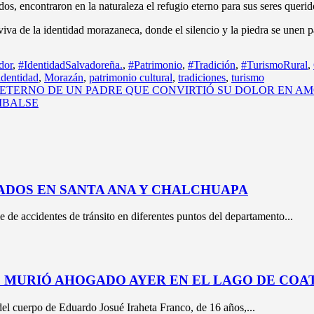
dos, encontraron en la naturaleza el refugio eterno para sus seres querid
iva de la identidad morazaneca, donde el silencio y la piedra se unen 
dor
,
#IdentidadSalvadoreña.
,
#Patrimonio
,
#Tradición
,
#TurismoRural
,
identidad
,
Morazán
,
patrimonio cultural
,
tradiciones
,
turismo
O ETERNO DE UN PADRE QUE CONVIRTIÓ SU DOLOR EN A
MBALSE
ADOS EN SANTA ANA Y CHALCHUAPA
e de accidentes de tránsito en diferentes puntos del departamento...
E MURIÓ AHOGADO AYER EN EL LAGO DE CO
l cuerpo de Eduardo Josué Iraheta Franco, de 16 años,...