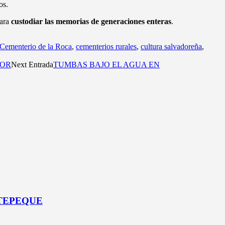
os.
para
custodiar las memorias de generaciones enteras
.
Cementerio de la Roca
,
cementerios rurales
,
cultura salvadoreña
,
MOR
Next Entrada
TUMBAS BAJO EL AGUA EN
ATEPEQUE