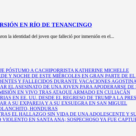
ERSIÓN EN RÍO DE TENANCINGO
n la identidad del joven que falleció por inmersión en el...
E PÓSTUMO A CACHIPORRISTA KATHERINE MICHELLE
DE Y NOCHE DE ESTE MIÉRCOLES EN GRAN PARTE DE E
DENTES Y FALLECIDOS DURANTE VACACIONES AGOSTINA
EAR EL ASESINATO DE UNA JOVEN PARA APODERARSE DE 
ISIÓN EN VIVO TRAS ATAQUE ARMADO EN CULIACÁN
AS EN EE. UU. DESDE EL REGRESO DE TRUMP A LA PRE
 A SU EXPAREJA Y A SU EXSUEGRA EN SAN MIGUEL
 OLANCHITO, HONDURAS
AS EL HALLAZGO SIN VIDA DE UNA ADOLESCENTE Y S
O VIOLENTO EN SANTA ANA; SOSPECHOSO YA FUE CAPT