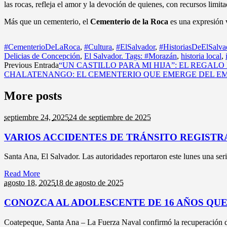
las rocas, refleja el amor y la devoción de quienes, con recursos limita
Más que un cementerio, el
Cementerio de la Roca
es una expresión v
#CementerioDeLaRoca
,
#Cultura
,
#ElSalvador
,
#HistoriasDeElSalva
Delicias de Concepción
,
El Salvador. Tags: #Morazán
,
historia local
,
Previous Entrada
“UN CASTILLO PARA MI HIJA”: EL REGAL
CHALATENANGO: EL CEMENTERIO QUE EMERGE DEL E
More posts
septiembre 24,
2025
24 de septiembre de 2025
VARIOS ACCIDENTES DE TRÁNSITO REGISTR
Santa Ana, El Salvador. Las autoridades reportaron este lunes una seri
Read More
agosto 18,
2025
18 de agosto de 2025
CONOZCA AL ADOLESCENTE DE 16 AÑOS QU
Coatepeque, Santa Ana – La Fuerza Naval confirmó la recuperación de