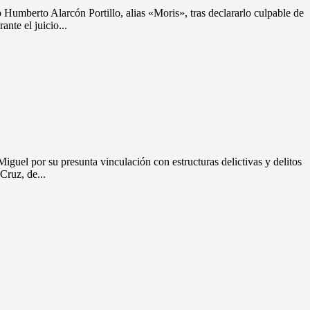
berto Alarcón Portillo, alias «Moris», tras declararlo culpable de
nte el juicio...
l por su presunta vinculación con estructuras delictivas y delitos
Cruz, de...