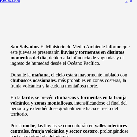
Redacción
0
San Salvador.
El Ministerio de Medio Ambiente informó que
este jueves se presentarán
lluvias y tormentas en distintos
momentos del día
, debido a la influencia de vaguadas y el
ingreso de humedad desde el Océano Pacífico.
Durante la
mañana
, el cielo estará mayormente nublado con
chubascos ocasionales
, más probables en zonas costeras, la
franja volcánica y la cadena montañosa norte.
En la
tarde
, se prevén
chubascos y tormentas en la franja
volcánica y zonas montañosas
, intensificándose al final del
periodo y extendiéndose gradualmente hacia el resto del
territorio.
Por la
noche
, las lluvias se concentrarán en
valles interiores
centrales, franja volcánica y sector costero
, prolongándose
hasta la madrugada del viernes.