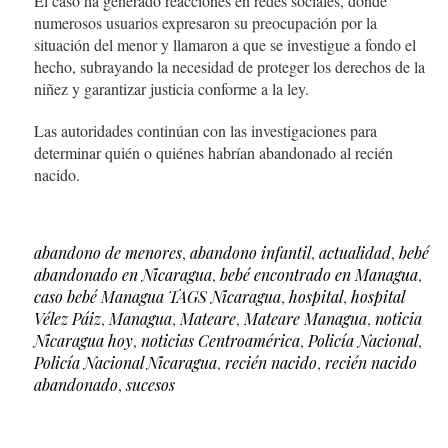
El caso ha generado reacciones en redes sociales, donde
numerosos usuarios expresaron su preocupación por la
situación del menor y llamaron a que se investigue a fondo el
hecho, subrayando la necesidad de proteger los derechos de la
niñez y garantizar justicia conforme a la ley.
Las autoridades continúan con las investigaciones para
determinar quién o quiénes habrían abandonado al recién
nacido.
abandono de menores
,
abandono infantil
,
actualidad
,
bebé
abandonado en Nicaragua
,
bebé encontrado en Managua
,
caso bebé Managua TAGS Nicaragua
,
hospital
,
hospital
Vélez Páiz
,
Managua
,
Mateare
,
Mateare Managua
,
noticia
Nicaragua hoy
,
noticias Centroamérica
,
Policía Nacional
,
Policía Nacional Nicaragua
,
recién nacido
,
recién nacido
abandonado
,
sucesos