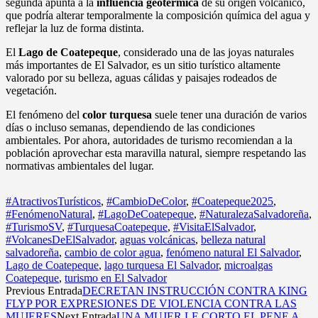
segunda apunta a la
influencia geotérmica
de su origen volcánico,
que podría alterar temporalmente la composición química del agua y
reflejar la luz de forma distinta.
El
Lago de Coatepeque
, considerado una de las joyas naturales
más importantes de El Salvador, es un sitio turístico altamente
valorado por su belleza, aguas cálidas y paisajes rodeados de
vegetación.
El fenómeno del
color turquesa
suele tener una duración de varios
días o incluso semanas, dependiendo de las condiciones
ambientales. Por ahora, autoridades de turismo recomiendan a la
población aprovechar esta maravilla natural, siempre respetando las
normativas ambientales del lugar.
#AtractivosTurísticos
,
#CambioDeColor
,
#Coatepeque2025
,
#FenómenoNatural
,
#LagoDeCoatepeque
,
#NaturalezaSalvadoreña
,
#TurismoSV
,
#TurquesaCoatepeque
,
#VisitaElSalvador
,
#VolcanesDeElSalvador
,
aguas volcánicas
,
belleza natural
salvadoreña
,
cambio de color agua
,
fenómeno natural El Salvador
,
Lago de Coatepeque
,
lago turquesa El Salvador
,
microalgas
Coatepeque
,
turismo en El Salvador
Previous Entrada
DECRETAN INSTRUCCIÓN CONTRA KING
FLYP POR EXPRESIONES DE VIOLENCIA CONTRA LAS
MUJERES
Next Entrada
UNA MUJER LE CORTO EL PENE A