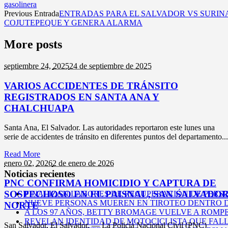
gasolinera
Previous Entrada
ENTRADAS PARA EL SALVADOR VS SURIN
COJUTEPEQUE Y GENERA ALARMA
More posts
septiembre 24,
2025
24 de septiembre de 2025
VARIOS ACCIDENTES DE TRÁNSITO
REGISTRADOS EN SANTA ANA Y
CHALCHUAPA
Santa Ana, El Salvador. Las autoridades reportaron este lunes una
serie de accidentes de tránsito en diferentes puntos del departamento...
Read More
enero 02,
2026
2 de enero de 2026
Noticias recientes
PNC CONFIRMA HOMICIDIO Y CAPTURA DE
SOSPECHOSO EN EL PAISNAL, SAN SALVADO
FINALIZAN LABORES DE RECUPERACIÓN DE PERSO
NUEVE PERSONAS MUEREN EN TIROTEO DENTRO D
NORTE
A LOS 97 AÑOS, BETTY BROMAGE VUELVE A ROMP
REVELAN IDENTIDAD DE MOTOCICLISTA QUE FAL
San Salvador, El Salvador. — La Policía Nacional Civil (PNC)