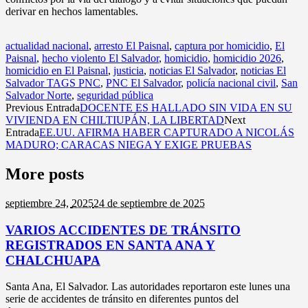
derivar en hechos lamentables.
actualidad nacional
,
arresto El Paisnal
,
captura por homicidio
,
El
Paisnal
,
hecho violento El Salvador
,
homicidio
,
homicidio 2026
,
homicidio en El Paisnal
,
justicia
,
noticias El Salvador
,
noticias El
Salvador TAGS PNC
,
PNC El Salvador
,
policía nacional civil
,
San
Salvador Norte
,
seguridad pública
Previous Entrada
DOCENTE ES HALLADO SIN VIDA EN SU
VIVIENDA EN CHILTIUPÁN, LA LIBERTAD
Next
Entrada
EE.UU. AFIRMA HABER CAPTURADO A NICOLÁS
MADURO; CARACAS NIEGA Y EXIGE PRUEBAS
More posts
septiembre 24,
2025
24 de septiembre de 2025
VARIOS ACCIDENTES DE TRÁNSITO
REGISTRADOS EN SANTA ANA Y
CHALCHUAPA
Santa Ana, El Salvador. Las autoridades reportaron este lunes una
serie de accidentes de tránsito en diferentes puntos del