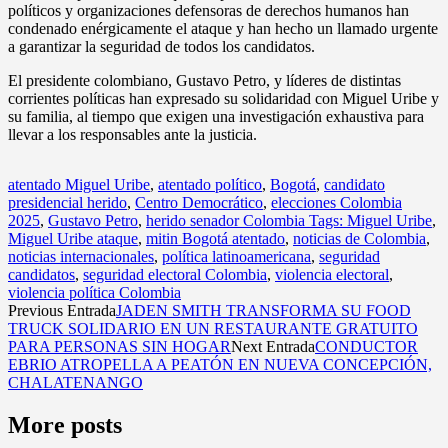
políticos y organizaciones defensoras de derechos humanos han
condenado enérgicamente el ataque y han hecho un llamado urgente
a garantizar la seguridad de todos los candidatos.
El presidente colombiano, Gustavo Petro, y líderes de distintas
corrientes políticas han expresado su solidaridad con Miguel Uribe y
su familia, al tiempo que exigen una investigación exhaustiva para
llevar a los responsables ante la justicia.
atentado Miguel Uribe
,
atentado político
,
Bogotá
,
candidato
presidencial herido
,
Centro Democrático
,
elecciones Colombia
2025
,
Gustavo Petro
,
herido senador Colombia Tags: Miguel Uribe
,
Miguel Uribe ataque
,
mitin Bogotá atentado
,
noticias de Colombia
,
noticias internacionales
,
política latinoamericana
,
seguridad
candidatos
,
seguridad electoral Colombia
,
violencia electoral
,
violencia política Colombia
Previous Entrada
JADEN SMITH TRANSFORMA SU FOOD
TRUCK SOLIDARIO EN UN RESTAURANTE GRATUITO
PARA PERSONAS SIN HOGAR
Next Entrada
CONDUCTOR
EBRIO ATROPELLA A PEATÓN EN NUEVA CONCEPCIÓN,
CHALATENANGO
More posts