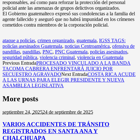
responsables, así como para reforzar la protección del personal
policial ante las amenazas de grupos delictivos organizados.
El Gobierno guatemalteco expresó sus condolencias a la familia del
agente fallecido y aseguró que no habrá impunidad en los crímenes
cometidos contra miembros de la corporación policial.
ataque a policías
,
crimen organizado
,
guatemala
,
IGSS TAGS:
policías asesinados Guatemala
,
noticias Centroamérica
,
ofensiva de
pandillas
,
pandillas
,
PNC
,
PNC Guatemala
,
policías asesinados
,
seguridad pública
,
violencia criminal
,
violencia en Guatemala
Previous Entrada
PROCESADO VINCULADO A LA BANDA
TACOMA CABRERA ENFRENTARÁ JUICIO POR
SECUESTRO AGRAVADO
Next Entrada
COSTA RICA ACUDE
A LAS URNAS PARA ELEGIR PRESIDENTE Y NUEVA
ASAMBLEA LEGISLATIVA
More posts
septiembre 24,
2025
24 de septiembre de 2025
VARIOS ACCIDENTES DE TRÁNSITO
REGISTRADOS EN SANTA ANA Y
CHALCHUAPA