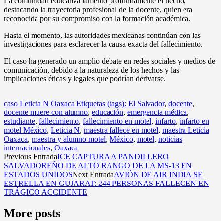
La comunidad educativa lamentó profundamente el hecho,
destacando la trayectoria profesional de la docente, quien era
reconocida por su compromiso con la formación académica.
Hasta el momento, las autoridades mexicanas continúan con las
investigaciones para esclarecer la causa exacta del fallecimiento.
El caso ha generado un amplio debate en redes sociales y medios de
comunicación, debido a la naturaleza de los hechos y las
implicaciones éticas y legales que podrían derivarse.
caso Leticia N Oaxaca Etiquetas (tags): El Salvador
,
docente
,
docente muere con alumno
,
educación
,
emergencia médica
,
estudiante
,
fallecimiento
,
fallecimiento en motel
,
infarto
,
infarto en
motel México
,
Leticia N
,
maestra fallece en motel
,
maestra Leticia
Oaxaca
,
maestra y alumno motel
,
México
,
motel
,
noticias
internacionales
,
Oaxaca
Previous Entrada
ICE CAPTURA A PANDILLERO
SALVADOREÑO DE ALTO RANGO DE LA MS-13 EN
ESTADOS UNIDOS
Next Entrada
AVIÓN DE AIR INDIA SE
ESTRELLA EN GUJARAT: 244 PERSONAS FALLECEN EN
TRÁGICO ACCIDENTE
More posts