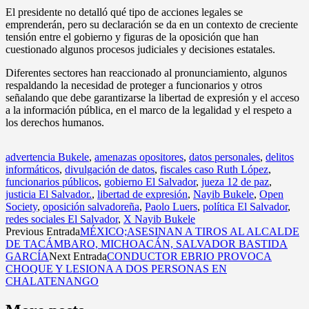
El presidente no detalló qué tipo de acciones legales se
emprenderán, pero su declaración se da en un contexto de creciente
tensión entre el gobierno y figuras de la oposición que han
cuestionado algunos procesos judiciales y decisiones estatales.
Diferentes sectores han reaccionado al pronunciamiento, algunos
respaldando la necesidad de proteger a funcionarios y otros
señalando que debe garantizarse la libertad de expresión y el acceso
a la información pública, en el marco de la legalidad y el respeto a
los derechos humanos.
advertencia Bukele
,
amenazas opositores
,
datos personales
,
delitos
informáticos
,
divulgación de datos
,
fiscales caso Ruth López
,
funcionarios públicos
,
gobierno El Salvador
,
jueza 12 de paz
,
justicia El Salvador.
,
libertad de expresión
,
Nayib Bukele
,
Open
Society
,
oposición salvadoreña
,
Paolo Luers
,
política El Salvador
,
redes sociales El Salvador
,
X Nayib Bukele
Previous Entrada
MÉXICO;ASESINAN A TIROS AL ALCALDE
DE TACÁMBARO, MICHOACÁN, SALVADOR BASTIDA
GARCÍA
Next Entrada
CONDUCTOR EBRIO PROVOCA
CHOQUE Y LESIONA A DOS PERSONAS EN
CHALATENANGO