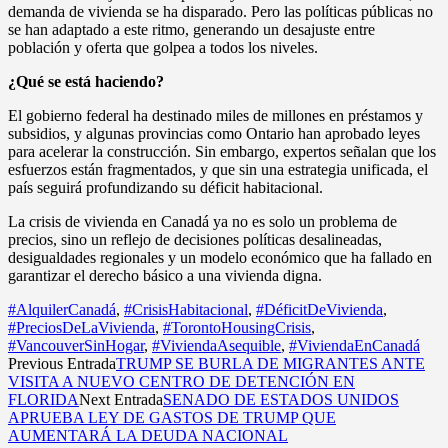
demanda de vivienda se ha disparado. Pero las políticas públicas no
se han adaptado a este ritmo, generando un desajuste entre
población y oferta que golpea a todos los niveles.
¿Qué se está haciendo?
El gobierno federal ha destinado miles de millones en préstamos y
subsidios, y algunas provincias como Ontario han aprobado leyes
para acelerar la construcción. Sin embargo, expertos señalan que los
esfuerzos están fragmentados, y que sin una estrategia unificada, el
país seguirá profundizando su déficit habitacional.
La crisis de vivienda en Canadá ya no es solo un problema de
precios, sino un reflejo de decisiones políticas desalineadas,
desigualdades regionales y un modelo económico que ha fallado en
garantizar el derecho básico a una vivienda digna.
#AlquilerCanadá
,
#CrisisHabitacional
,
#DéficitDeVivienda
,
#PreciosDeLaVivienda
,
#TorontoHousingCrisis
,
#VancouverSinHogar
,
#ViviendaAsequible
,
#ViviendaEnCanadá
Previous Entrada
TRUMP SE BURLA DE MIGRANTES ANTE
VISITA A NUEVO CENTRO DE DETENCIÓN EN
FLORIDA
Next Entrada
SENADO DE ESTADOS UNIDOS
APRUEBA LEY DE GASTOS DE TRUMP QUE
AUMENTARÁ LA DEUDA NACIONAL