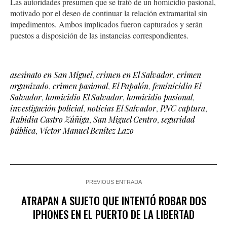
Las autoridades presumen que se trató de un homicidio pasional,
motivado por el deseo de continuar la relación extramarital sin
impedimentos. Ambos implicados fueron capturados y serán
puestos a disposición de las instancias correspondientes.
asesinato en San Miguel
,
crimen en El Salvador
,
crimen
organizado
,
crimen pasional
,
El Papalón
,
feminicidio El
Salvador
,
homicidio El Salvador
,
homicidio pasional
,
investigación policial
,
noticias El Salvador
,
PNC captura
,
Rubidia Castro Zúñiga
,
San Miguel Centro
,
seguridad
pública
,
Víctor Manuel Benítez Lazo
PREVIOUS ENTRADA
ATRAPAN A SUJETO QUE INTENTÓ ROBAR DOS
IPHONES EN EL PUERTO DE LA LIBERTAD