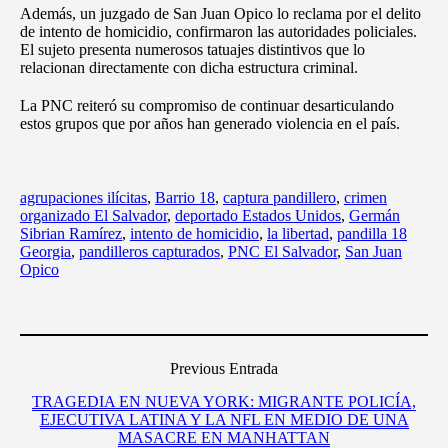
Además, un juzgado de San Juan Opico lo reclama por el delito
de intento de homicidio, confirmaron las autoridades policiales.
El sujeto presenta numerosos tatuajes distintivos que lo
relacionan directamente con dicha estructura criminal.
La PNC reiteró su compromiso de continuar desarticulando
estos grupos que por años han generado violencia en el país.
agrupaciones ilícitas
,
Barrio 18
,
captura pandillero
,
crimen
organizado El Salvador
,
deportado Estados Unidos
,
Germán
Sibrian Ramírez
,
intento de homicidio
,
la libertad
,
pandilla 18
Georgia
,
pandilleros capturados
,
PNC El Salvador
,
San Juan
Opico
Previous Entrada
TRAGEDIA EN NUEVA YORK: MIGRANTE POLICÍA,
EJECUTIVA LATINA Y LA NFL EN MEDIO DE UNA
MASACRE EN MANHATTAN